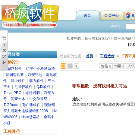
首页
会员中心
兑
关键字：
欢迎光临，这里有我们精心为您推荐的商
[免
商品分类
您当前的位置：
首页
»
工程造价
»
广西广
路桥设计
价格
销量
人气
金思路软件
|
辽宁中小桥涵系统
|
韩国迈达斯
|
西安纬地
|
海地软
件
|
鸿业软件
|
李方软件
|
三木
非常抱歉，没有找到相关商品
三土
|
毛世怀软件
|
QJX软件
|
DicadPRO
|
海特涵洞
|
西安方
舟
|
同豪土木
|
中交跨世纪
|
建议：
适当缩短您的关键词或更改关键词后重新搜索
DGRoad
|
孙广华软件
|
现浇预
应力混凝土连续梁绘图2008
|
tdv
v8i/2006
|
sbcc悬索桥
|
金码中
小桥
工程造价