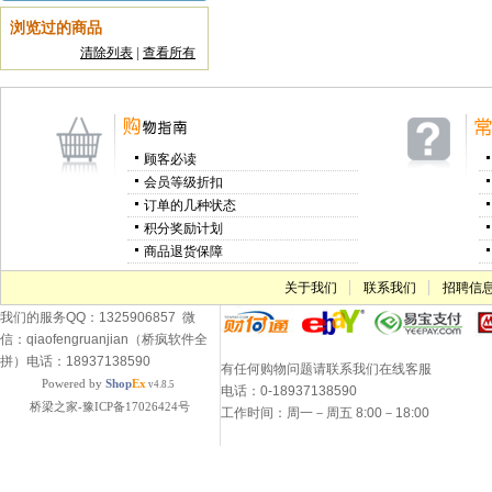
浏览过的商品
清除列表
|
查看所有
顾客必读
会员等级折扣
订单的几种状态
积分奖励计划
商品退货保障
关于我们
联系我们
招聘信
我们的服务QQ：1325906857 微
信：qiaofengruanjian（桥疯软件全
拼）电话：18937138590
有任何购物问题请联系我们在线客服
Powered by
Shop
Ex
v4.8.5
电话：0-18937138590
桥梁之家-豫ICP备17026424号
工作时间：周一－周五 8:00－18:00