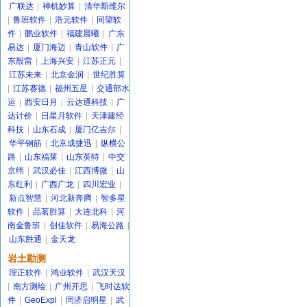
广联达
|
神机妙算
|
清华斯维尔
|
鲁班软件
|
浩元软件
|
同望软
件
|
鹏业软件
|
福建晨曦
|
广东
易达
|
厦门海迈
|
青山软件
|
广
东殷雷
|
上海兴安
|
江苏正元
|
江苏未来
|
北京金润
|
世纪胜算
|
江苏赛德
|
福州五星
|
交通部水
运
|
西安日月
|
云达通科技
|
广
达计价
|
日星月软件
|
天津建经
科技
|
山东石成
|
厦门亿吉尔
|
华平钢筋
|
北京成捷迅
|
纵横公
路
|
山东福莱
|
山东英特
|
中交
京纬
|
武汉必佳
|
江西博微
|
山
东红利
|
广西广龙
|
四川宏业
|
新点智慧
|
河北新奔腾
|
智多星
软件
|
品茗胜算
|
大连北科
|
河
南金鲁班
|
创佳软件
|
易海公路
|
山东胜通
|
金天龙
岩土勘测
理正软件
|
鸿业软件
|
武汉天汉
|
南方测绘
|
广州开思
|
飞时达软
件
|
GeoExpl
|
同济启明星
|
武