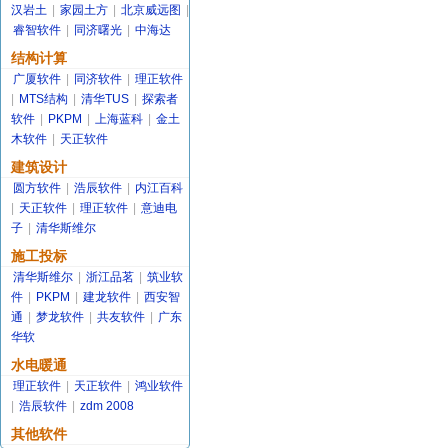
汉岩土
|
家园土方
|
北京威远图
|
睿智软件
|
同济曙光
|
中海达
结构计算
广厦软件
|
同济软件
|
理正软件
|
MTS结构
|
清华TUS
|
探索者
软件
|
PKPM
|
上海蓝科
|
金土
木软件
|
天正软件
建筑设计
圆方软件
|
浩辰软件
|
内江百科
|
天正软件
|
理正软件
|
意迪电
子
|
清华斯维尔
施工投标
清华斯维尔
|
浙江品茗
|
筑业软
件
|
PKPM
|
建龙软件
|
西安智
通
|
梦龙软件
|
共友软件
|
广东
华软
水电暖通
理正软件
|
天正软件
|
鸿业软件
|
浩辰软件
|
zdm 2008
其他软件