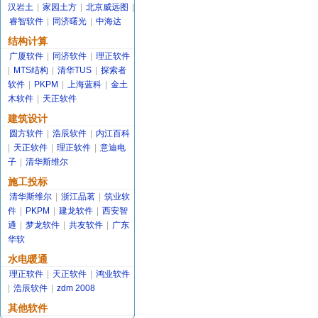
汉岩土
|
家园土方
|
北京威远图
|
睿智软件
|
同济曙光
|
中海达
结构计算
广厦软件
|
同济软件
|
理正软件
|
MTS结构
|
清华TUS
|
探索者
软件
|
PKPM
|
上海蓝科
|
金土
木软件
|
天正软件
建筑设计
圆方软件
|
浩辰软件
|
内江百科
|
天正软件
|
理正软件
|
意迪电
子
|
清华斯维尔
施工投标
清华斯维尔
|
浙江品茗
|
筑业软
件
|
PKPM
|
建龙软件
|
西安智
通
|
梦龙软件
|
共友软件
|
广东
华软
水电暖通
理正软件
|
天正软件
|
鸿业软件
|
浩辰软件
|
zdm 2008
其他软件