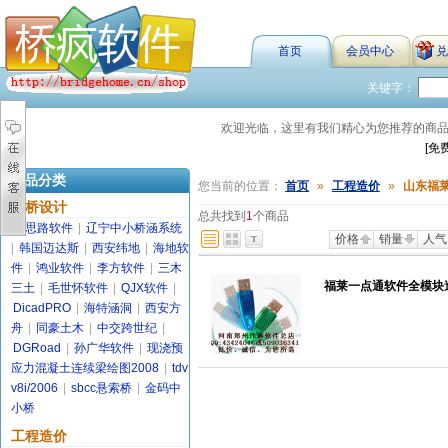
首页
会员中心
兑
关键字：
欢迎光临，这里有我们精心为您推荐的商
[免
商品分类
您当前的位置：
首页
»
工程造价
»
山东福
路桥设计
总共找到
1
个商品
金思路软件
|
辽宁中小桥涵系统
价格
销量
人气
|
韩国迈达斯
|
西安纬地
|
海地软
件
|
鸿业软件
|
李方软件
|
三木
福莱一点通软件全模块造
三土
|
毛世怀软件
|
QJX软件
|
DicadPRO
|
海特涵洞
|
西安方
舟
|
同豪土木
|
中交跨世纪
|
DGRoad
|
孙广华软件
|
现浇预
应力混凝土连续梁绘图2008
|
tdv
v8i/2006
|
sbcc悬索桥
|
金码中
小桥
工程造价