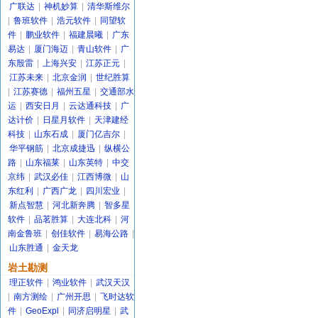
广联达
|
神机妙算
|
清华斯维尔
|
鲁班软件
|
浩元软件
|
同望软
件
|
鹏业软件
|
福建晨曦
|
广东
易达
|
厦门海迈
|
青山软件
|
广
东殷雷
|
上海兴安
|
江苏正元
|
江苏未来
|
北京金润
|
世纪胜算
|
江苏赛德
|
福州五星
|
交通部水
运
|
西安日月
|
云达通科技
|
广
达计价
|
日星月软件
|
天津建经
科技
|
山东石成
|
厦门亿吉尔
|
华平钢筋
|
北京成捷迅
|
纵横公
路
|
山东福莱
|
山东英特
|
中交
京纬
|
武汉必佳
|
江西博微
|
山
东红利
|
广西广龙
|
四川宏业
|
新点智慧
|
河北新奔腾
|
智多星
软件
|
品茗胜算
|
大连北科
|
河
南金鲁班
|
创佳软件
|
易海公路
|
山东胜通
|
金天龙
岩土勘测
理正软件
|
鸿业软件
|
武汉天汉
|
南方测绘
|
广州开思
|
飞时达软
件
|
GeoExpl
|
同济启明星
|
武