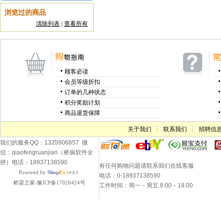
浏览过的商品
清除列表
|
查看所有
顾客必读
会员等级折扣
订单的几种状态
积分奖励计划
商品退货保障
关于我们
联系我们
招聘信
我们的服务QQ：1325906857 微
信：qiaofengruanjian（桥疯软件全
拼）电话：18937138590
有任何购物问题请联系我们在线客服
Powered by
Shop
Ex
v4.8.5
电话：0-18937138590
桥梁之家-豫ICP备17026424号
工作时间：周一－周五 8:00－18:00