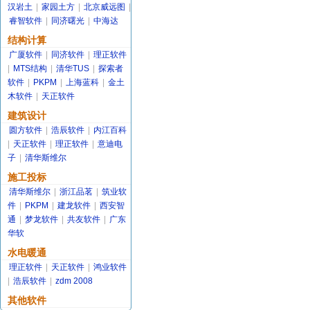
汉岩土
|
家园土方
|
北京威远图
|
睿智软件
|
同济曙光
|
中海达
结构计算
广厦软件
|
同济软件
|
理正软件
|
MTS结构
|
清华TUS
|
探索者
软件
|
PKPM
|
上海蓝科
|
金土
木软件
|
天正软件
建筑设计
圆方软件
|
浩辰软件
|
内江百科
|
天正软件
|
理正软件
|
意迪电
子
|
清华斯维尔
施工投标
清华斯维尔
|
浙江品茗
|
筑业软
件
|
PKPM
|
建龙软件
|
西安智
通
|
梦龙软件
|
共友软件
|
广东
华软
水电暖通
理正软件
|
天正软件
|
鸿业软件
|
浩辰软件
|
zdm 2008
其他软件