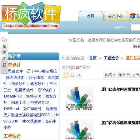
首页
会员中心
兑
关键字：
欢迎光临，这里有我们精心为您推荐的商
[免
商品分类
您当前的位置：
首页
»
工程造价
»
厦门亿
路桥设计
总共找到
2
个商品
金思路软件
|
辽宁中小桥涵系统
价格
销量
人气
|
韩国迈达斯
|
西安纬地
|
海地软
件
|
鸿业软件
|
李方软件
|
三木
厦门亿吉尔内河概预算软
三土
|
毛世怀软件
|
QJX软件
|
DicadPRO
|
海特涵洞
|
西安方
舟
|
同豪土木
|
中交跨世纪
|
DGRoad
|
孙广华软件
|
现浇预
应力混凝土连续梁绘图2008
|
tdv
v8i/2006
|
sbcc悬索桥
|
金码中
厦门亿吉尔疏浚概预算
小桥
工程造价