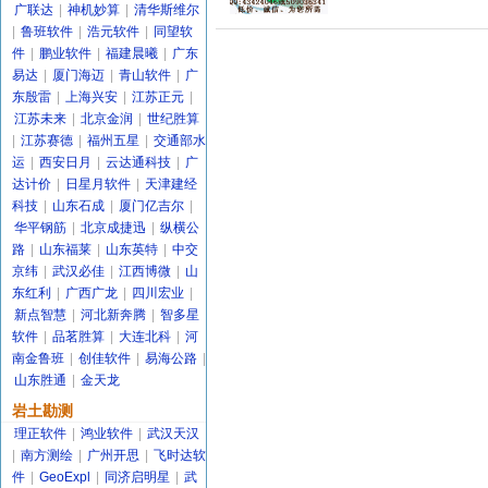
广联达
|
神机妙算
|
清华斯维尔
|
鲁班软件
|
浩元软件
|
同望软
件
|
鹏业软件
|
福建晨曦
|
广东
易达
|
厦门海迈
|
青山软件
|
广
东殷雷
|
上海兴安
|
江苏正元
|
江苏未来
|
北京金润
|
世纪胜算
|
江苏赛德
|
福州五星
|
交通部水
运
|
西安日月
|
云达通科技
|
广
达计价
|
日星月软件
|
天津建经
科技
|
山东石成
|
厦门亿吉尔
|
华平钢筋
|
北京成捷迅
|
纵横公
路
|
山东福莱
|
山东英特
|
中交
京纬
|
武汉必佳
|
江西博微
|
山
东红利
|
广西广龙
|
四川宏业
|
新点智慧
|
河北新奔腾
|
智多星
软件
|
品茗胜算
|
大连北科
|
河
南金鲁班
|
创佳软件
|
易海公路
|
山东胜通
|
金天龙
岩土勘测
理正软件
|
鸿业软件
|
武汉天汉
|
南方测绘
|
广州开思
|
飞时达软
件
|
GeoExpl
|
同济启明星
|
武