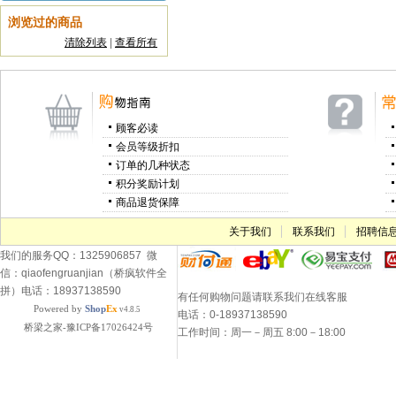
浏览过的商品
清除列表
|
查看所有
顾客必读
会员等级折扣
订单的几种状态
积分奖励计划
商品退货保障
关于我们
联系我们
招聘信
我们的服务QQ：1325906857 微
信：qiaofengruanjian（桥疯软件全
拼）电话：18937138590
有任何购物问题请联系我们在线客服
Powered by
Shop
Ex
v4.8.5
电话：0-18937138590
桥梁之家-豫ICP备17026424号
工作时间：周一－周五 8:00－18:00