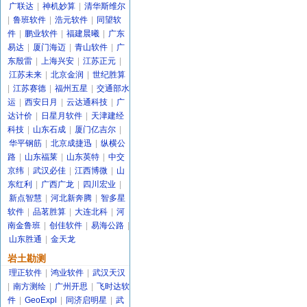
广联达
|
神机妙算
|
清华斯维尔
|
鲁班软件
|
浩元软件
|
同望软
件
|
鹏业软件
|
福建晨曦
|
广东
易达
|
厦门海迈
|
青山软件
|
广
东殷雷
|
上海兴安
|
江苏正元
|
江苏未来
|
北京金润
|
世纪胜算
|
江苏赛德
|
福州五星
|
交通部水
运
|
西安日月
|
云达通科技
|
广
达计价
|
日星月软件
|
天津建经
科技
|
山东石成
|
厦门亿吉尔
|
华平钢筋
|
北京成捷迅
|
纵横公
路
|
山东福莱
|
山东英特
|
中交
京纬
|
武汉必佳
|
江西博微
|
山
东红利
|
广西广龙
|
四川宏业
|
新点智慧
|
河北新奔腾
|
智多星
软件
|
品茗胜算
|
大连北科
|
河
南金鲁班
|
创佳软件
|
易海公路
|
山东胜通
|
金天龙
岩土勘测
理正软件
|
鸿业软件
|
武汉天汉
|
南方测绘
|
广州开思
|
飞时达软
件
|
GeoExpl
|
同济启明星
|
武