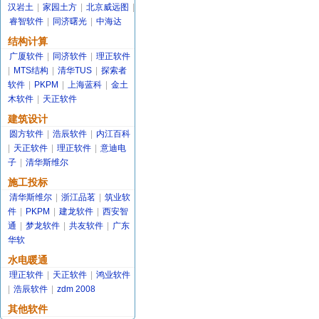
汉岩土
|
家园土方
|
北京威远图
|
睿智软件
|
同济曙光
|
中海达
结构计算
广厦软件
|
同济软件
|
理正软件
|
MTS结构
|
清华TUS
|
探索者
软件
|
PKPM
|
上海蓝科
|
金土
木软件
|
天正软件
建筑设计
圆方软件
|
浩辰软件
|
内江百科
|
天正软件
|
理正软件
|
意迪电
子
|
清华斯维尔
施工投标
清华斯维尔
|
浙江品茗
|
筑业软
件
|
PKPM
|
建龙软件
|
西安智
通
|
梦龙软件
|
共友软件
|
广东
华软
水电暖通
理正软件
|
天正软件
|
鸿业软件
|
浩辰软件
|
zdm 2008
其他软件