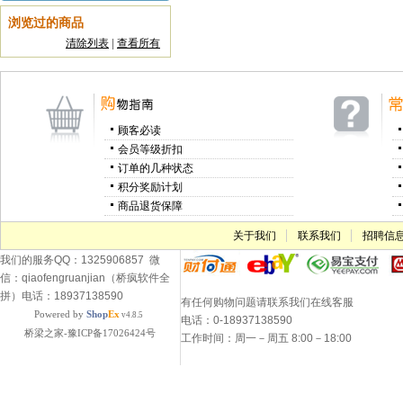
浏览过的商品
清除列表
|
查看所有
顾客必读
会员等级折扣
订单的几种状态
积分奖励计划
商品退货保障
关于我们
联系我们
招聘信
我们的服务QQ：1325906857 微
信：qiaofengruanjian（桥疯软件全
拼）电话：18937138590
有任何购物问题请联系我们在线客服
Powered by
Shop
Ex
v4.8.5
电话：0-18937138590
桥梁之家-豫ICP备17026424号
工作时间：周一－周五 8:00－18:00