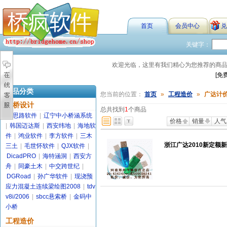
首页
会员中心
兑
关键字：
欢迎光临，这里有我们精心为您推荐的商
[免
商品分类
您当前的位置：
首页
»
工程造价
»
广达计
路桥设计
总共找到
1
个商品
金思路软件
|
辽宁中小桥涵系统
价格
销量
人气
|
韩国迈达斯
|
西安纬地
|
海地软
件
|
鸿业软件
|
李方软件
|
三木
浙江广达2010新定额新
三土
|
毛世怀软件
|
QJX软件
|
DicadPRO
|
海特涵洞
|
西安方
舟
|
同豪土木
|
中交跨世纪
|
DGRoad
|
孙广华软件
|
现浇预
应力混凝土连续梁绘图2008
|
tdv
v8i/2006
|
sbcc悬索桥
|
金码中
小桥
工程造价