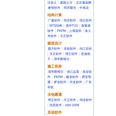
汉岩土
|
家园土方
|
北京威远图
|
睿智软件
|
同济曙光
|
中海达
结构计算
广厦软件
|
同济软件
|
理正软件
|
MTS结构
|
清华TUS
|
探索者
软件
|
PKPM
|
上海蓝科
|
金土
木软件
|
天正软件
建筑设计
圆方软件
|
浩辰软件
|
内江百科
|
天正软件
|
理正软件
|
意迪电
子
|
清华斯维尔
施工投标
清华斯维尔
|
浙江品茗
|
筑业软
件
|
PKPM
|
建龙软件
|
西安智
通
|
梦龙软件
|
共友软件
|
广东
华软
水电暖通
理正软件
|
天正软件
|
鸿业软件
|
浩辰软件
|
zdm 2008
其他软件