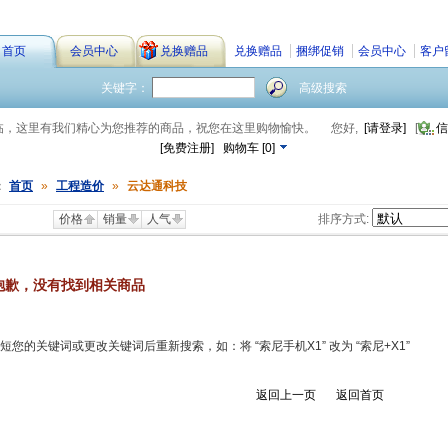
首页
会员中心
兑换赠品
兑换赠品
捆绑促销
会员中心
客户
关键字：
高级搜索
临，这里有我们精心为您推荐的商品，祝您在这里购物愉快。
您好,
[请登录]
[
信
[免费注册]
购物车
[
0
]
：
首页
»
工程造价
»
云达通科技
价格
销量
人气
排序方式:
抱歉，没有找到相关商品
短您的关键词或更改关键词后重新搜索，如：将 “索尼手机X1” 改为 “索尼+X1”
返回上一页
返回首页