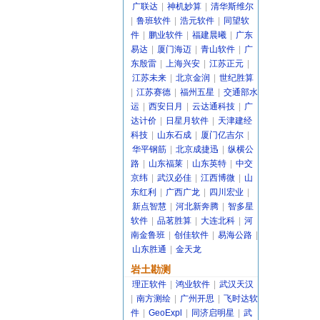
广联达
|
神机妙算
|
清华斯维尔
|
鲁班软件
|
浩元软件
|
同望软
件
|
鹏业软件
|
福建晨曦
|
广东
易达
|
厦门海迈
|
青山软件
|
广
东殷雷
|
上海兴安
|
江苏正元
|
江苏未来
|
北京金润
|
世纪胜算
|
江苏赛德
|
福州五星
|
交通部水
运
|
西安日月
|
云达通科技
|
广
达计价
|
日星月软件
|
天津建经
科技
|
山东石成
|
厦门亿吉尔
|
华平钢筋
|
北京成捷迅
|
纵横公
路
|
山东福莱
|
山东英特
|
中交
京纬
|
武汉必佳
|
江西博微
|
山
东红利
|
广西广龙
|
四川宏业
|
新点智慧
|
河北新奔腾
|
智多星
软件
|
品茗胜算
|
大连北科
|
河
南金鲁班
|
创佳软件
|
易海公路
|
山东胜通
|
金天龙
岩土勘测
理正软件
|
鸿业软件
|
武汉天汉
|
南方测绘
|
广州开思
|
飞时达软
件
|
GeoExpl
|
同济启明星
|
武