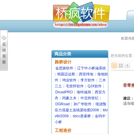
欢迎光
商品分类
您当前的位置
路桥设计
金思路软件
|
辽宁中小桥涵系统
|
韩国迈达斯
|
西安纬地
|
海地软
件
|
鸿业软件
|
李方软件
|
三木
非常
三土
|
毛世怀软件
|
QJX软件
|
DicadPRO
|
海特涵洞
|
西安方
舟
|
同豪土木
|
中交跨世纪
|
建议：
适当缩
DGRoad
|
孙广华软件
|
现浇预
应力混凝土连续梁绘图2008
|
tdv
v8i/2006
|
sbcc悬索桥
|
金码中
小桥
工程造价