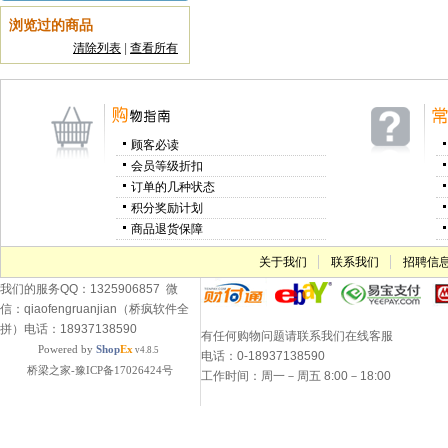
浏览过的商品
清除列表
|
查看所有
顾客必读
会员等级折扣
订单的几种状态
积分奖励计划
商品退货保障
关于我们
联系我们
招聘信
我们的服务QQ：1325906857 微
信：qiaofengruanjian（桥疯软件全
拼）电话：18937138590
有任何购物问题请联系我们在线客服
Powered by
Shop
Ex
v4.8.5
电话：0-18937138590
桥梁之家-豫ICP备17026424号
工作时间：周一－周五 8:00－18:00