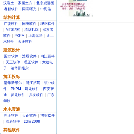
汉岩土
|
家园土方
|
北京威远图
|
睿智软件
|
同济曙光
|
中海达
结构计算
广厦软件
|
同济软件
|
理正软件
|
MTS结构
|
清华TUS
|
探索者
软件
|
PKPM
|
上海蓝科
|
金土
木软件
|
天正软件
建筑设计
圆方软件
|
浩辰软件
|
内江百科
|
天正软件
|
理正软件
|
意迪电
子
|
清华斯维尔
施工投标
清华斯维尔
|
浙江品茗
|
筑业软
件
|
PKPM
|
建龙软件
|
西安智
通
|
梦龙软件
|
共友软件
|
广东
华软
水电暖通
理正软件
|
天正软件
|
鸿业软件
|
浩辰软件
|
zdm 2008
其他软件