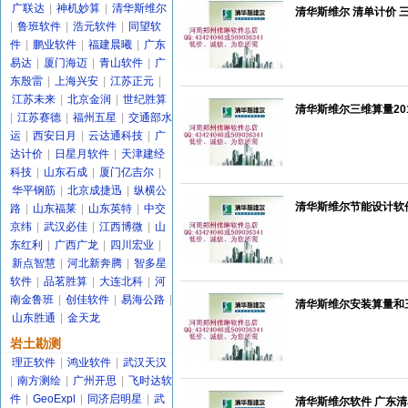
广联达
|
神机妙算
|
清华斯维尔
清华斯维尔 清单计价 三
|
鲁班软件
|
浩元软件
|
同望软
件
|
鹏业软件
|
福建晨曦
|
广东
易达
|
厦门海迈
|
青山软件
|
广
东殷雷
|
上海兴安
|
江苏正元
|
江苏未来
|
北京金润
|
世纪胜算
清华斯维尔三维算量201
|
江苏赛德
|
福州五星
|
交通部水
运
|
西安日月
|
云达通科技
|
广
达计价
|
日星月软件
|
天津建经
科技
|
山东石成
|
厦门亿吉尔
|
华平钢筋
|
北京成捷迅
|
纵横公
清华斯维尔节能设计软件
路
|
山东福莱
|
山东英特
|
中交
京纬
|
武汉必佳
|
江西博微
|
山
东红利
|
广西广龙
|
四川宏业
|
新点智慧
|
河北新奔腾
|
智多星
软件
|
品茗胜算
|
大连北科
|
河
南金鲁班
|
创佳软件
|
易海公路
|
清华斯维尔安装算量和三
山东胜通
|
金天龙
岩土勘测
理正软件
|
鸿业软件
|
武汉天汉
|
南方测绘
|
广州开思
|
飞时达软
件
|
GeoExpl
|
同济启明星
|
武
清华斯维尔软件 广东清