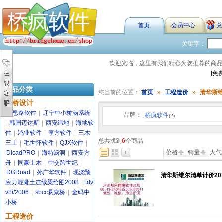
首页
会员中心
兑
关键字：
欢迎光临，这里有我们精心为您推荐的商
[免
商品分类
您当前的位置：
首页
»
工程造价
»
清华斯
路桥设计
金思路软件
|
辽宁中小桥涵系统
品牌：
桥疯软件
(2)
|
韩国迈达斯
|
西安纬地
|
海地软
件
|
鸿业软件
|
李方软件
|
三木
总共找到
6
个商品
三土
|
毛世怀软件
|
QJX软件
|
价格
销量
人气
DicadPRO
|
海特涵洞
|
西安方
舟
|
同豪土木
|
中交跨世纪
|
DGRoad
|
孙广华软件
|
现浇预
清华斯维尔清单计价20
应力混凝土连续梁绘图2008
|
tdv
v8i/2006
|
sbcc悬索桥
|
金码中
小桥
工程造价