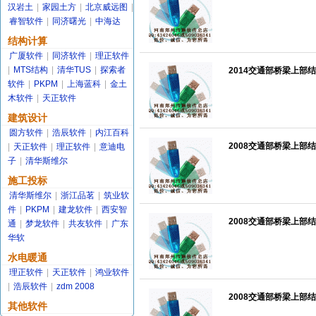
汉岩土
|
家园土方
|
北京威远图
|
睿智软件
|
同济曙光
|
中海达
结构计算
广厦软件
|
同济软件
|
理正软件
|
MTS结构
|
清华TUS
|
探索者
2014交通部桥梁上部结
软件
|
PKPM
|
上海蓝科
|
金土
木软件
|
天正软件
建筑设计
圆方软件
|
浩辰软件
|
内江百科
2008交通部桥梁上部结
|
天正软件
|
理正软件
|
意迪电
子
|
清华斯维尔
施工投标
清华斯维尔
|
浙江品茗
|
筑业软
件
|
PKPM
|
建龙软件
|
西安智
2008交通部桥梁上部结
通
|
梦龙软件
|
共友软件
|
广东
华软
水电暖通
理正软件
|
天正软件
|
鸿业软件
|
浩辰软件
|
zdm 2008
2008交通部桥梁上部结
其他软件