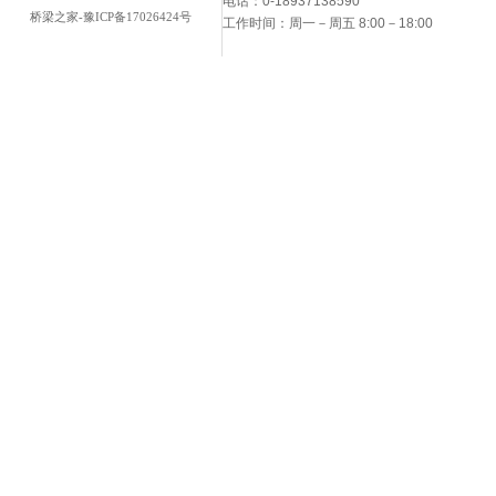
电话：0-18937138590
桥梁之家-豫ICP备17026424号
工作时间：周一－周五 8:00－18:00