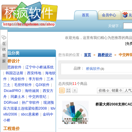
首页
会员中心
兑
关键字：
欢迎光临，这里有我们精心为您推荐的商
[免
商品分类
您当前的位置：
首页
»
路桥设计
»
中交跨
路桥设计
金思路软件
|
辽宁中小桥涵系统
品牌：
桥疯软件
(3)
|
韩国迈达斯
|
西安纬地
|
海地软
件
|
鸿业软件
|
李方软件
|
三木
总共找到
11
个商品
三土
|
毛世怀软件
|
QJX软件
|
价格
销量
人气
DicadPRO
|
海特涵洞
|
西安方
舟
|
同豪土木
|
中交跨世纪
|
DGRoad
|
孙广华软件
|
现浇预
桥梁大师2008支持CAD
应力混凝土连续梁绘图2008
|
tdv
v8i/2006
|
sbcc悬索桥
|
金码中
小桥
工程造价