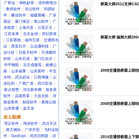
广联达
|
神机妙算
|
清华斯维尔
桥梁大师2012支持CAD
|
鲁班软件
|
浩元软件
|
同望软
件
|
鹏业软件
|
福建晨曦
|
广东
易达
|
厦门海迈
|
青山软件
|
广
东殷雷
|
上海兴安
|
江苏正元
|
江苏未来
|
北京金润
|
世纪胜算
桥梁大师 涵洞大师200
|
江苏赛德
|
福州五星
|
交通部水
运
|
西安日月
|
云达通科技
|
广
达计价
|
日星月软件
|
天津建经
科技
|
山东石成
|
厦门亿吉尔
|
华平钢筋
|
北京成捷迅
|
纵横公
2008交通部桥梁上部结
路
|
山东福莱
|
山东英特
|
中交
京纬
|
武汉必佳
|
江西博微
|
山
东红利
|
广西广龙
|
四川宏业
|
新点智慧
|
河北新奔腾
|
智多星
软件
|
品茗胜算
|
大连北科
|
河
南金鲁班
|
创佳软件
|
易海公路
|
2008交通部桥梁上部结
山东胜通
|
金天龙
岩土勘测
理正软件
|
鸿业软件
|
武汉天汉
|
南方测绘
|
广州开思
|
飞时达软
件
|
GeoExpl
|
同济启明星
|
武
2014交通部桥梁上下