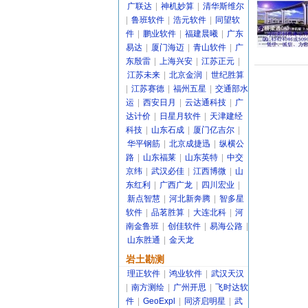
广联达
|
神机妙算
|
清华斯维尔
|
鲁班软件
|
浩元软件
|
同望软
件
|
鹏业软件
|
福建晨曦
|
广东
易达
|
厦门海迈
|
青山软件
|
广
东殷雷
|
上海兴安
|
江苏正元
|
江苏未来
|
北京金润
|
世纪胜算
|
江苏赛德
|
福州五星
|
交通部水
运
|
西安日月
|
云达通科技
|
广
达计价
|
日星月软件
|
天津建经
科技
|
山东石成
|
厦门亿吉尔
|
华平钢筋
|
北京成捷迅
|
纵横公
路
|
山东福莱
|
山东英特
|
中交
京纬
|
武汉必佳
|
江西博微
|
山
东红利
|
广西广龙
|
四川宏业
|
新点智慧
|
河北新奔腾
|
智多星
软件
|
品茗胜算
|
大连北科
|
河
南金鲁班
|
创佳软件
|
易海公路
|
山东胜通
|
金天龙
岩土勘测
理正软件
|
鸿业软件
|
武汉天汉
|
南方测绘
|
广州开思
|
飞时达软
件
|
GeoExpl
|
同济启明星
|
武