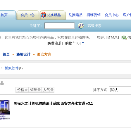
首页
会员中心
兑换赠品
兑换赠品
捆绑促销
会员中心
客户
关键字：
高级搜索
临，这里有我们精心为您推荐的商品，祝您在这里购物愉快。
您好,
[请登录]
[
信
[免费注册]
购物车
[
0
]
：
首页
»
路桥设计
»
西安方舟
：
桥疯软件
(2)
商品
价格
销量
人气
排序方式:
桥涵水文计算机辅助设计系统 西安方舟水文通 v3.1