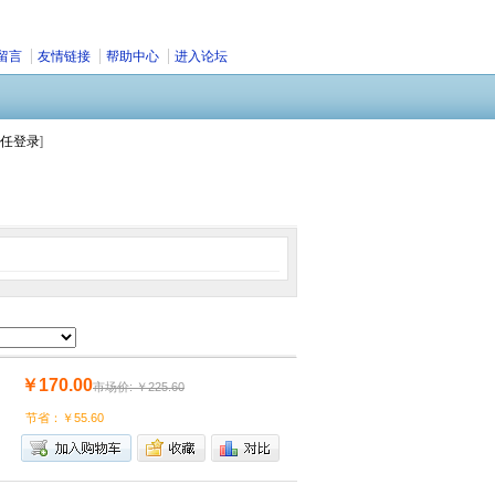
留言
友情链接
帮助中心
进入论坛
任登录
]
￥170.00
市场价: ￥225.60
节省：￥55.60