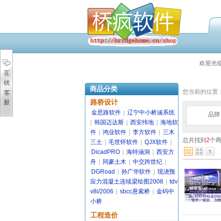
欢迎光
商品分类
您当前的位置
路桥设计
金思路软件
|
辽宁中小桥涵系统
品牌
|
韩国迈达斯
|
西安纬地
|
海地软
件
|
鸿业软件
|
李方软件
|
三木
总共找到
2
个
三土
|
毛世怀软件
|
QJX软件
|
DicadPRO
|
海特涵洞
|
西安方
舟
|
同豪土木
|
中交跨世纪
|
DGRoad
|
孙广华软件
|
现浇预
应力混凝土连续梁绘图2008
|
tdv
v8i/2006
|
sbcc悬索桥
|
金码中
小桥
工程造价