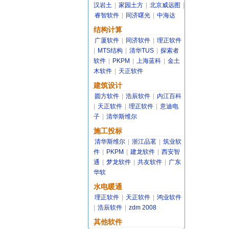
汉岩土
|
家园土方
|
北京威远图
|
睿智软件
|
同济曙光
|
中海达
结构计算
广厦软件
|
同济软件
|
理正软件
|
MTS结构
|
清华TUS
|
探索者
软件
|
PKPM
|
上海蓝科
|
金土
木软件
|
天正软件
建筑设计
圆方软件
|
浩辰软件
|
内江百科
|
天正软件
|
理正软件
|
意迪电
子
|
清华斯维尔
施工投标
清华斯维尔
|
浙江品茗
|
筑业软
件
|
PKPM
|
建龙软件
|
西安智
通
|
梦龙软件
|
共友软件
|
广东
华软
水电暖通
理正软件
|
天正软件
|
鸿业软件
|
浩辰软件
|
zdm 2008
其他软件