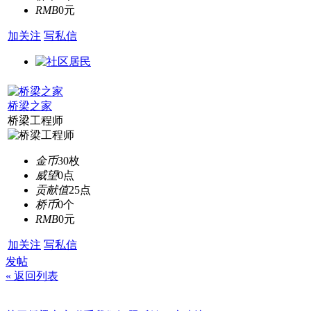
RMB
0元
加关注
写私信
桥梁之家
桥梁工程师
金币
30枚
威望
0点
贡献值
25点
桥币
0个
RMB
0元
加关注
写私信
发帖
« 返回列表