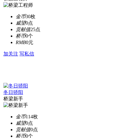
金币
30枚
威望
0点
贡献值
25点
桥币
0个
RMB
0元
加关注
写私信
冬日骄阳
桥梁新手
金币
114枚
威望
0点
贡献值
0点
桥币
0个