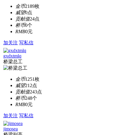
金币
2189枚
威望
0点
贡献值
24点
桥币
0个
RMB
0元
加关注
写私信
gxdxtmlq
桥梁总工
金币
1251枚
威望
212点
贡献值
243点
桥币
248个
RMB
0元
加关注
写私信
jimosea
桥梁副高