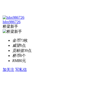
lshx986726
桥梁新手
金币
73枚
威望
0点
贡献值
39点
桥币
0个
RMB
0元
加关注
写私信