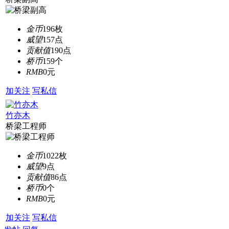
金币
196枚
威望
157点
贡献值
190点
桥币
159个
RMB
0元
加关注
写私信
竹亦木
桥梁工程师
金币
1022枚
威望
9点
贡献值
86点
桥币
0个
RMB
0元
加关注
写私信