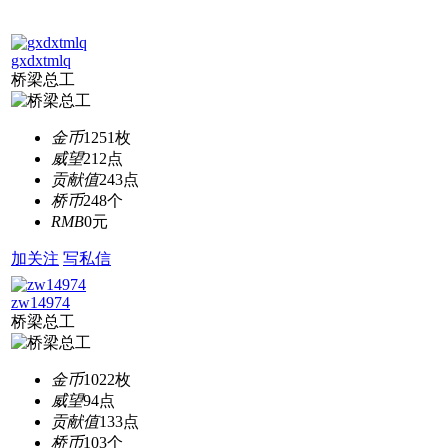
gxdxtmlq
桥梁总工
金币
1251枚
威望
212点
贡献值
243点
桥币
248个
RMB
0元
加关注
写私信
zw14974
桥梁总工
金币
1022枚
威望
94点
贡献值
133点
桥币
103个