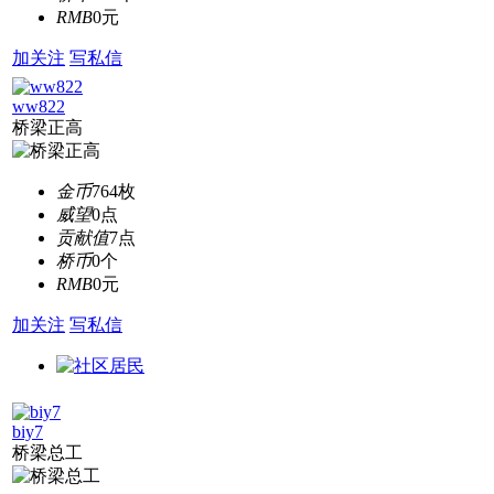
RMB
0元
加关注
写私信
ww822
桥梁正高
金币
764枚
威望
0点
贡献值
7点
桥币
0个
RMB
0元
加关注
写私信
biy7
桥梁总工