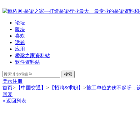
论坛
版块
喜欢
话题
应用
桥梁之家资料站
软件资料站
搜索
登录
注册
首页
>
【中国交通】
>
【招聘&求职】
>
施工单位的伤不起呀，
回复
« 返回列表