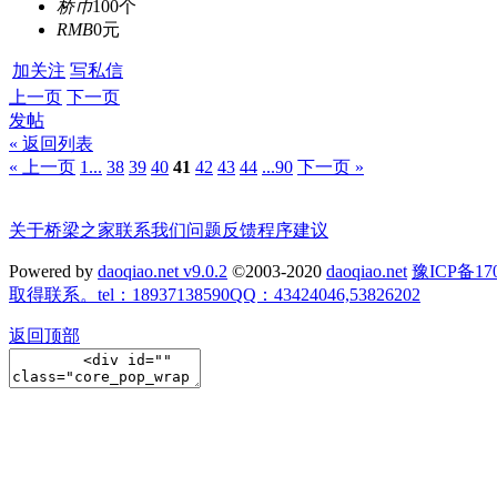
桥币
100个
RMB
0元
加关注
写私信
上一页
下一页
发帖
« 返回列表
« 上一页
1...
38
39
40
41
42
43
44
...90
下一页 »
关于桥梁之家
联系我们
问题反馈
程序建议
Powered by
daoqiao.net v9.0.2
©2003-2020
daoqiao.net
豫ICP备
取得联系。tel：18937138590QQ：43424046,53826202
返回顶部