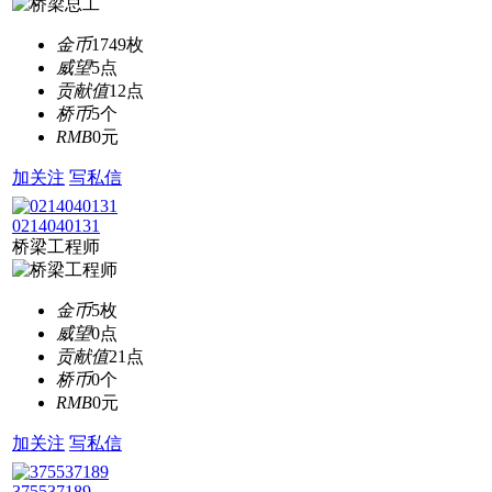
金币
1749枚
威望
5点
贡献值
12点
桥币
5个
RMB
0元
加关注
写私信
0214040131
桥梁工程师
金币
5枚
威望
0点
贡献值
21点
桥币
0个
RMB
0元
加关注
写私信
375537189