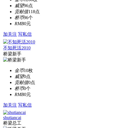
威望
96点
贡献值
118点
桥币
96个
RMB
0元
加关注
写私信
不知死活2010
桥梁新手
金币
10枚
威望
0点
贡献值
0点
桥币
0个
RMB
0元
加关注
写私信
shutiancai
桥梁总工