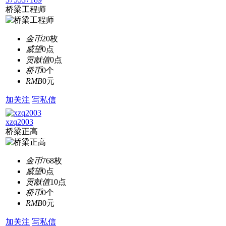
桥梁工程师
金币
20枚
威望
0点
贡献值
0点
桥币
0个
RMB
0元
加关注
写私信
xzq2003
桥梁正高
金币
768枚
威望
0点
贡献值
10点
桥币
0个
RMB
0元
加关注
写私信