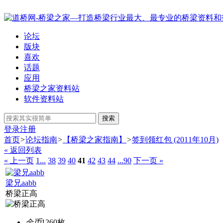
论坛
版块
喜欢
话题
应用
桥梁之家资料站
软件资料站
搜索
登录
注册
首页
>
论坛指南
>
【桥梁之家指南】
>
签到领红包 (2011年10月)
« 返回列表
« 上一页
1...
38
39
40
41
42
43
44
...90
下一页 »
梁兄aabb
桥梁正高
金币
1260枚