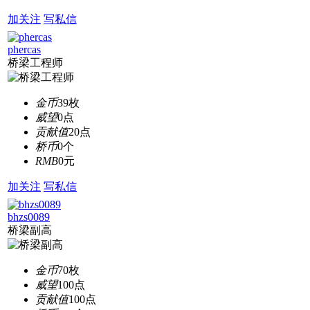
加关注
写私信
phercas
桥梁工程师
金币
39枚
威望
0点
贡献值
20点
桥币
0个
RMB
0元
加关注
写私信
bhzs0089
桥梁副高
金币
70枚
威望
100点
贡献值
100点