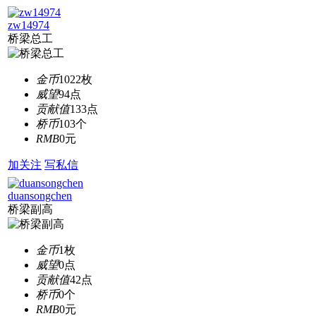
zw14974
桥梁总工
金币
1022枚
威望
94点
贡献值
133点
桥币
103个
RMB
0元
加关注
写私信
duansongchen
桥梁副高
金币
1枚
威望
0点
贡献值
42点
桥币
0个
RMB
0元