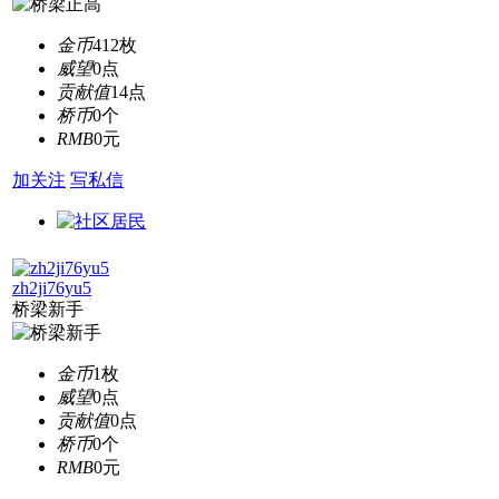
金币
412枚
威望
0点
贡献值
14点
桥币
0个
RMB
0元
加关注
写私信
zh2ji76yu5
桥梁新手
金币
1枚
威望
0点
贡献值
0点
桥币
0个
RMB
0元