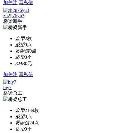
加关注
写私信
zh2ji76yu3
桥梁新手
金币
2枚
威望
0点
贡献值
0点
桥币
0个
RMB
0元
加关注
写私信
biy7
桥梁总工
金币
2189枚
威望
0点
贡献值
24点
桥币
0个