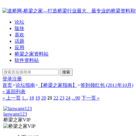
论坛
版块
喜欢
话题
应用
桥梁之家资料站
软件资料站
搜索
登录
注册
首页
>
论坛指南
>
【桥梁之家指南】
>
签到领红包 (2011年10月)
« 返回列表
« 上一页
1...
18
19
20
21
22
23
24
...90
下一页 »
laowang123
桥梁之家VIP