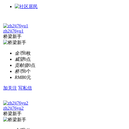
zh2ji76yu1
桥梁新手
金币
0枚
威望
0点
贡献值
0点
桥币
0个
RMB
0元
加关注
写私信
zh2ji76yu2
桥梁新手