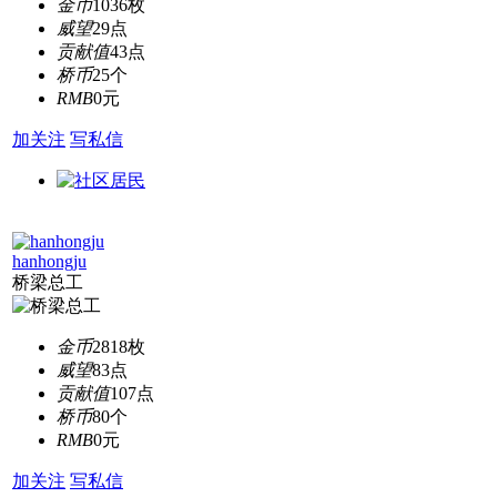
金币
1036枚
威望
29点
贡献值
43点
桥币
25个
RMB
0元
加关注
写私信
hanhongju
桥梁总工
金币
2818枚
威望
83点
贡献值
107点
桥币
80个
RMB
0元
加关注
写私信