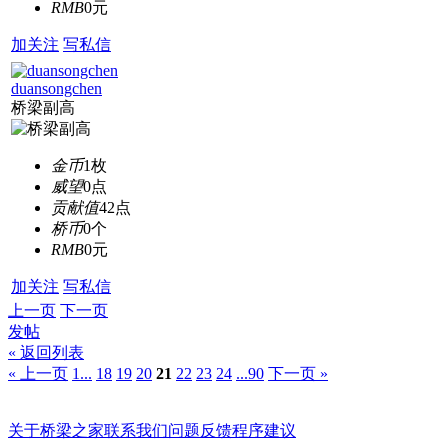
RMB
0元
加关注
写私信
duansongchen
桥梁副高
金币
1枚
威望
0点
贡献值
42点
桥币
0个
RMB
0元
加关注
写私信
上一页
下一页
发帖
« 返回列表
« 上一页
1...
18
19
20
21
22
23
24
...90
下一页 »
关于桥梁之家
联系我们
问题反馈
程序建议