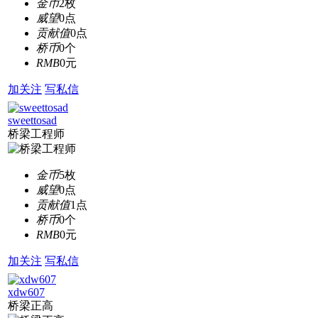
金币
2枚
威望
0点
贡献值
0点
桥币
0个
RMB
0元
加关注
写私信
sweettosad
桥梁工程师
金币
5枚
威望
0点
贡献值
1点
桥币
0个
RMB
0元
加关注
写私信
xdw607
桥梁正高