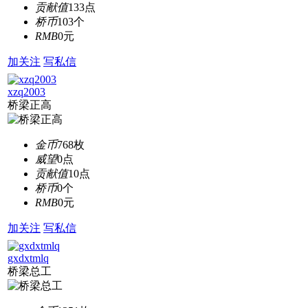
贡献值
133点
桥币
103个
RMB
0元
加关注
写私信
xzq2003
桥梁正高
金币
768枚
威望
0点
贡献值
10点
桥币
0个
RMB
0元
加关注
写私信
gxdxtmlq
桥梁总工