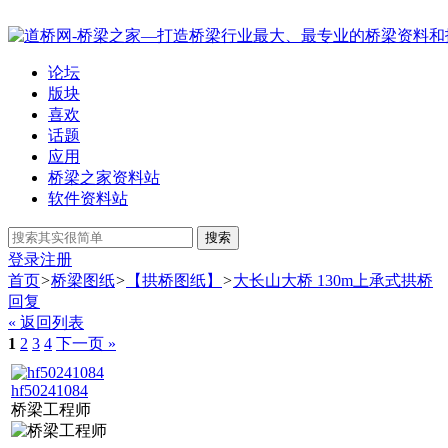
论坛
版块
喜欢
话题
应用
桥梁之家资料站
软件资料站
搜索
登录
注册
首页
>
桥梁图纸
>
【拱桥图纸】
>
大长山大桥 130m上承式拱桥
回复
« 返回列表
1
2
3
4
下一页 »
hf50241084
桥梁工程师