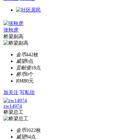
张秋虎
桥梁副高
金币
442枚
威望
0点
贡献值
18点
桥币
0个
RMB
0元
加关注
写私信
zw14974
桥梁总工
金币
1022枚
威望
94点