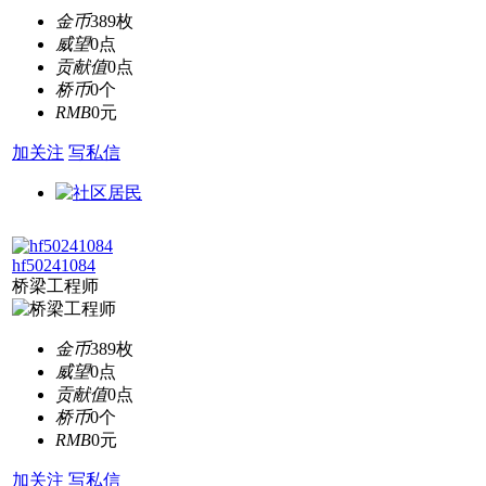
金币
389枚
威望
0点
贡献值
0点
桥币
0个
RMB
0元
加关注
写私信
hf50241084
桥梁工程师
金币
389枚
威望
0点
贡献值
0点
桥币
0个
RMB
0元
加关注
写私信