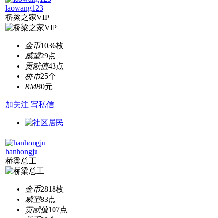
laowang123
桥梁之家VIP
金币
1036枚
威望
29点
贡献值
43点
桥币
25个
RMB
0元
加关注
写私信
hanhongju
桥梁总工
金币
2818枚
威望
83点
贡献值
107点