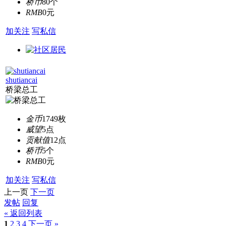
桥币
80个
RMB
0元
加关注
写私信
shutiancai
桥梁总工
金币
1749枚
威望
5点
贡献值
12点
桥币
5个
RMB
0元
加关注
写私信
上一页
下一页
发帖
回复
« 返回列表
1
2
3
4
下一页 »