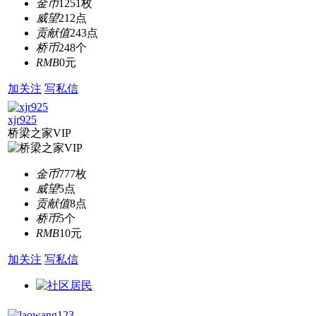
金币
1251枚
威望
212点
贡献值
243点
桥币
248个
RMB
0元
加关注
写私信
xjr925
桥梁之家VIP
金币
777枚
威望
5点
贡献值
8点
桥币
5个
RMB
10元
加关注
写私信