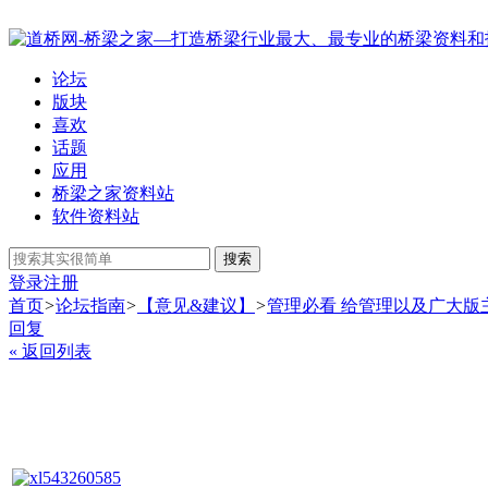
论坛
版块
喜欢
话题
应用
桥梁之家资料站
软件资料站
搜索
登录
注册
首页
>
论坛指南
>
【意见&建议】
>
管理必看 给管理以及广大版
回复
« 返回列表