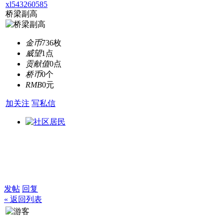
xl543260585
桥梁副高
金币
736枚
威望
1点
贡献值
0点
桥币
0个
RMB
0元
加关注
写私信
发帖
回复
« 返回列表