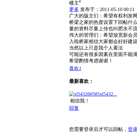
#
楼主
更多
发布于：2011-05-10 00:11
广大的版主们：希望有权利发
桥梁之家的热度设置下回帖什
量的资料尽量上传也叫肥水不
伟大的管理们：希望放宽新会
入啦桥家相信大家都会好好建
当然以上只是我个人看法
可能还有很多因素在里面不能
希望酌情考虑谢谢！
喜欢
1
最新喜欢：
xl5432...
相信我！
回复
您需要登录后才可以回帖，
登