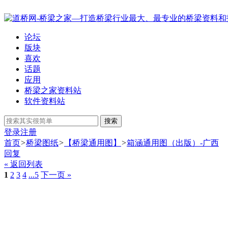
论坛
版块
喜欢
话题
应用
桥梁之家资料站
软件资料站
搜索
登录
注册
首页
>
桥梁图纸
>
【桥梁通用图】
>
箱涵通用图（出版）-广西
回复
« 返回列表
1
2
3
4
...5
下一页 »