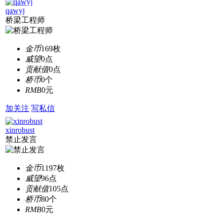
qawyj
桥梁工程师
金币
169枚
威望
0点
贡献值
0点
桥币
0个
RMB
0元
加关注
写私信
xinrobust
禁止发言
金币
1197枚
威望
96点
贡献值
105点
桥币
80个
RMB
0元