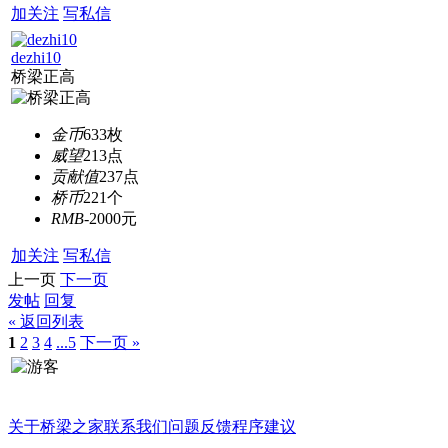
加关注
写私信
dezhi10
桥梁正高
金币
633枚
威望
213点
贡献值
237点
桥币
221个
RMB
-2000元
加关注
写私信
上一页
下一页
发帖
回复
« 返回列表
1
2
3
4
...5
下一页 »
关于桥梁之家
联系我们
问题反馈
程序建议