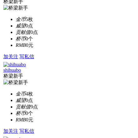
桥梁新手
金币
5枚
威望
0点
贡献值
0点
桥币
0个
RMB
0元
加关注
写私信
shihuabo
桥梁新手
金币
4枚
威望
0点
贡献值
9点
桥币
0个
RMB
0元
加关注
写私信