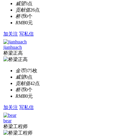
威望
3点
贡献值
26点
桥币
0个
RMB
0元
加关注
写私信
jianhuach
桥梁正高
金币
375枚
威望
0点
贡献值
42点
桥币
0个
RMB
0元
加关注
写私信
bear
桥梁工程师