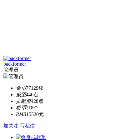
backformer
管理员
金币
77129枚
威望
446点
贡献值
428点
桥币
218个
RMB
15520元
加关注
写私信