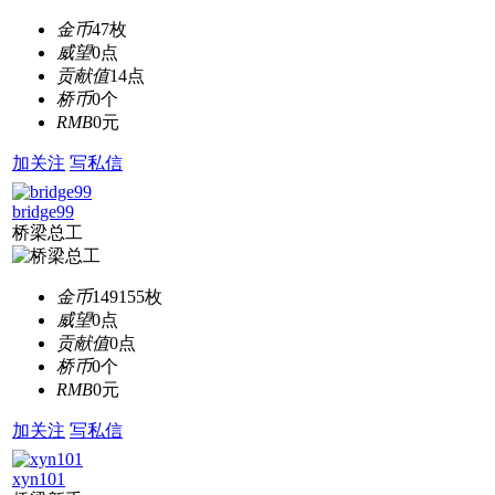
金币
47枚
威望
0点
贡献值
14点
桥币
0个
RMB
0元
加关注
写私信
bridge99
桥梁总工
金币
149155枚
威望
0点
贡献值
0点
桥币
0个
RMB
0元
加关注
写私信
xyn101