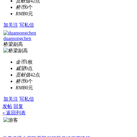
贡献值
42点
桥币
0个
RMB
0元
加关注
写私信
duansongchen
桥梁副高
金币
1枚
威望
0点
贡献值
42点
桥币
0个
RMB
0元
加关注
写私信
发帖
回复
« 返回列表