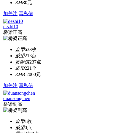
RMB
0元
加关注
写私信
dezhi10
桥梁正高
金币
633枚
威望
213点
贡献值
237点
桥币
221个
RMB
-2000元
加关注
写私信
duansongchen
桥梁副高
金币
1枚
威望
0点