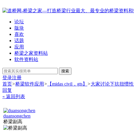
论坛
版块
喜欢
话题
应用
桥梁之家资料站
软件资料站
搜索
登录
注册
首页
>
桥梁软件应用
>
【midas civil，gts】
>
大家讨论下抗扭惯性
回复
« 返回列表
duansongchen
桥梁副高