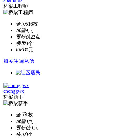
abamurus
桥梁工程师
金币
516枚
威望
9点
贡献值
22点
桥币
3个
RMB
0元
加关注
写私信
chonggwx
桥梁新手
金币
1枚
威望
0点
贡献值
0点
桥币
0个