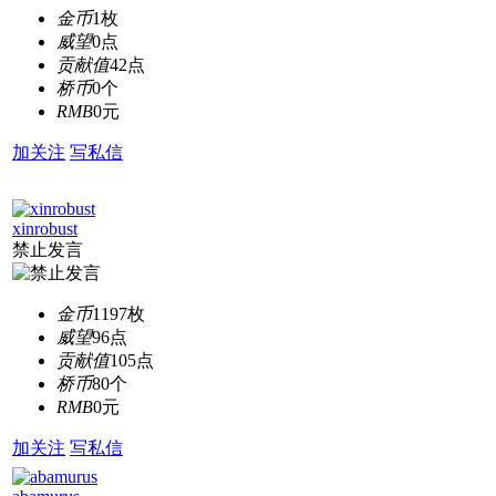
金币
1枚
威望
0点
贡献值
42点
桥币
0个
RMB
0元
加关注
写私信
xinrobust
禁止发言
金币
1197枚
威望
96点
贡献值
105点
桥币
80个
RMB
0元
加关注
写私信