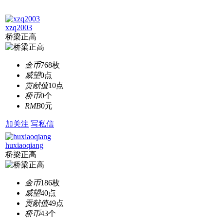
xzq2003
桥梁正高
金币
768枚
威望
0点
贡献值
10点
桥币
0个
RMB
0元
加关注
写私信
huxiaoqiang
桥梁正高
金币
186枚
威望
40点
贡献值
49点
桥币
43个