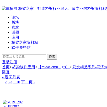
论坛
版块
喜欢
话题
应用
桥梁之家资料站
软件资料站
搜索
登录
注册
首页
>
桥梁软件应用
>
【midas civil，gts】
>
只发精品系列-同济大
回复
« 返回列表
1
2
3
4
...10
下一页 »
tk6191282