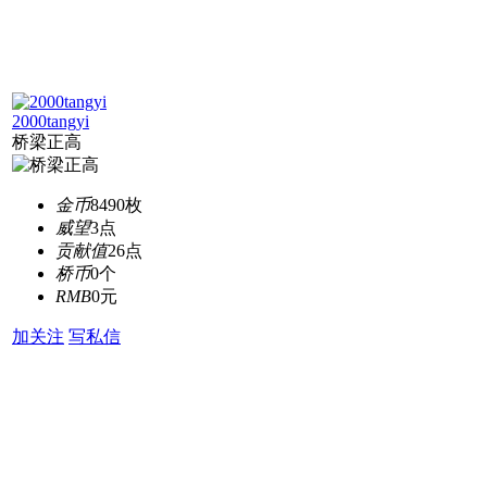
2000tangyi
桥梁正高
金币
8490枚
威望
3点
贡献值
26点
桥币
0个
RMB
0元
加关注
写私信