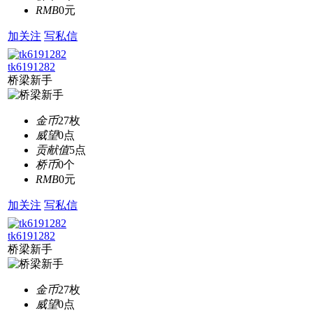
RMB
0元
加关注
写私信
tk6191282
桥梁新手
金币
27枚
威望
0点
贡献值
5点
桥币
0个
RMB
0元
加关注
写私信
tk6191282
桥梁新手
金币
27枚
威望
0点