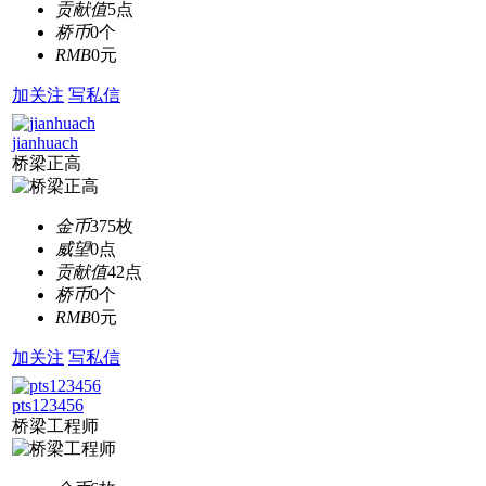
贡献值
5点
桥币
0个
RMB
0元
加关注
写私信
jianhuach
桥梁正高
金币
375枚
威望
0点
贡献值
42点
桥币
0个
RMB
0元
加关注
写私信
pts123456
桥梁工程师