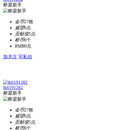
桥梁新手
金币
27枚
威望
0点
贡献值
5点
桥币
0个
RMB
0元
加关注
写私信
tk6191282
桥梁新手
金币
27枚
威望
0点
贡献值
5点
桥币
0个