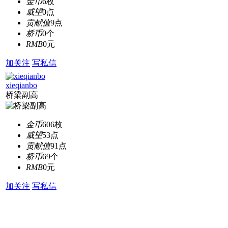
金币
6枚
威望
0点
贡献值
9点
桥币
0个
RMB
0元
加关注
写私信
xieqianbo
桥梁副高
金币
606枚
威望
53点
贡献值
91点
桥币
69个
RMB
0元
加关注
写私信