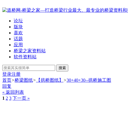
论坛
版块
喜欢
话题
应用
桥梁之家资料站
软件资料站
搜索
登录
注册
首页
>
桥梁图纸
>
【拱桥图纸】
>
30+40+30--拱桥施工图
回复
« 返回列表
1
2
3
下一页 »