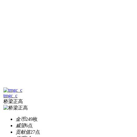
tmgc_c
桥梁正高
金币
249枚
威望
6点
贡献值
27点