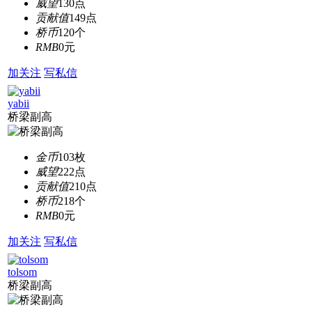
威望
130点
贡献值
149点
桥币
120个
RMB
0元
加关注
写私信
yabii
桥梁副高
金币
103枚
威望
222点
贡献值
210点
桥币
218个
RMB
0元
加关注
写私信
tolsom
桥梁副高