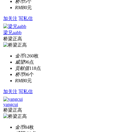
桥币
5个
RMB
0元
加关注
写私信
梁兄aabb
桥梁正高
金币
1260枚
威望
96点
贡献值
118点
桥币
96个
RMB
0元
加关注
写私信
yangcui
桥梁正高
金币
84枚