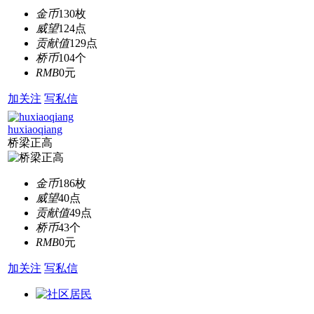
金币
130枚
威望
124点
贡献值
129点
桥币
104个
RMB
0元
加关注
写私信
huxiaoqiang
桥梁正高
金币
186枚
威望
40点
贡献值
49点
桥币
43个
RMB
0元
加关注
写私信