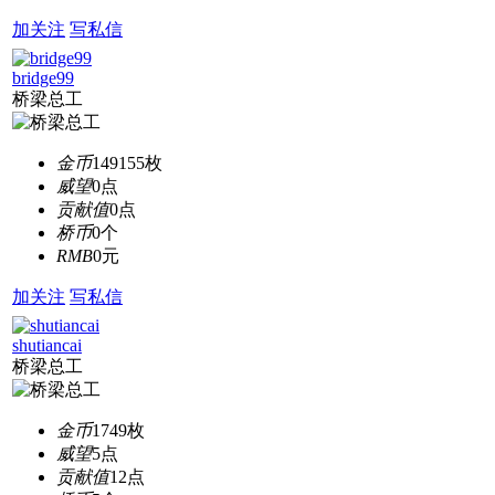
加关注
写私信
bridge99
桥梁总工
金币
149155枚
威望
0点
贡献值
0点
桥币
0个
RMB
0元
加关注
写私信
shutiancai
桥梁总工
金币
1749枚
威望
5点
贡献值
12点