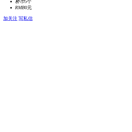
桥币
5个
RMB
0元
加关注
写私信