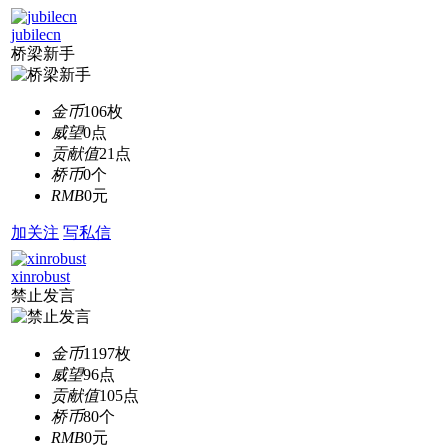
jubilecn
桥梁新手
金币
106枚
威望
0点
贡献值
21点
桥币
0个
RMB
0元
加关注
写私信
xinrobust
禁止发言
金币
1197枚
威望
96点
贡献值
105点
桥币
80个
RMB
0元