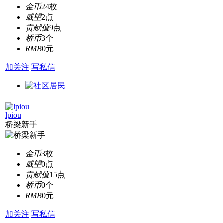
金币
24枚
威望
2点
贡献值
9点
桥币
3个
RMB
0元
加关注
写私信
lpiou
桥梁新手
金币
3枚
威望
0点
贡献值
15点
桥币
0个
RMB
0元
加关注
写私信