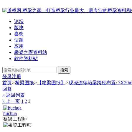
论坛
版块
喜欢
话题
应用
桥梁之家资料站
软件资料站
搜索
登录
注册
首页
>
桥梁图纸
>
【箱梁图纸】
>
现浇连续箱梁跨径布置: 3X20m+(25
回复
« 返回列表
« 上一页
1
2
3
huchua
桥梁工程师