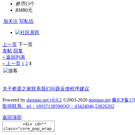
桥币
13个
RMB
0元
加关注
写私信
上一页
下一页
发帖
回复
« 返回列表
« 上一页
1
2
3
关于桥梁之家
联系我们
问题反馈
程序建议
Powered by
daoqiao.net v9.0.2
©2003-2020
daoqiao.net
豫ICP备
取得联系。tel：18937138590QQ：43424046,53826202
返回顶部