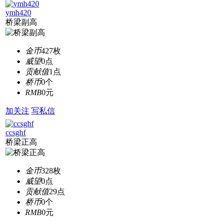
ymh420
桥梁副高
金币
427枚
威望
0点
贡献值
1点
桥币
0个
RMB
0元
加关注
写私信
ccsghf
桥梁正高
金币
328枚
威望
0点
贡献值
29点
桥币
0个
RMB
0元