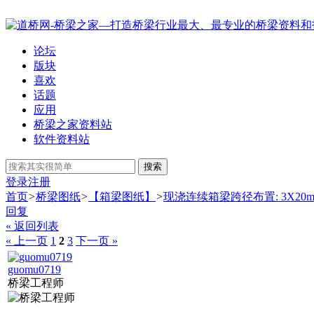
论坛
版块
喜欢
话题
应用
桥梁之家资料站
软件资料站
搜索
登录
注册
首页
>
桥梁图纸
>
【箱梁图纸】
>
现浇连续箱梁跨径布置: 3X20m+(25
回复
« 返回列表
« 上一页
1
2
3
下一页 »
guomu0719
桥梁工程师