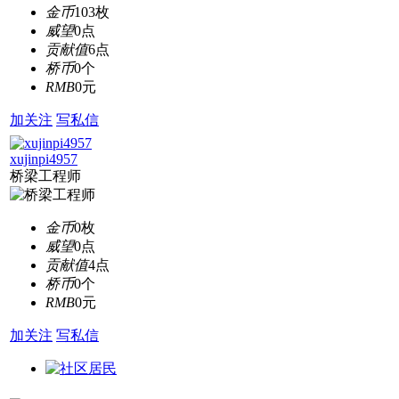
金币
103枚
威望
0点
贡献值
6点
桥币
0个
RMB
0元
加关注
写私信
xujinpi4957
桥梁工程师
金币
0枚
威望
0点
贡献值
4点
桥币
0个
RMB
0元
加关注
写私信