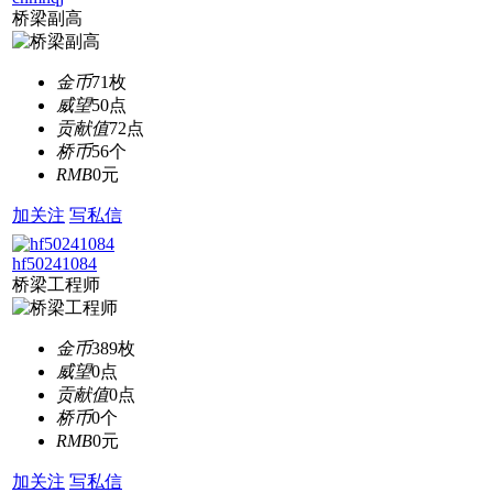
桥梁副高
金币
71枚
威望
50点
贡献值
72点
桥币
56个
RMB
0元
加关注
写私信
hf50241084
桥梁工程师
金币
389枚
威望
0点
贡献值
0点
桥币
0个
RMB
0元
加关注
写私信