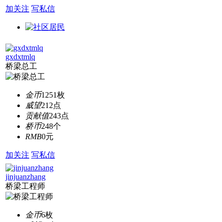
加关注
写私信
gxdxtmlq
桥梁总工
金币
1251枚
威望
212点
贡献值
243点
桥币
248个
RMB
0元
加关注
写私信
jinjuanzhang
桥梁工程师
金币
6枚