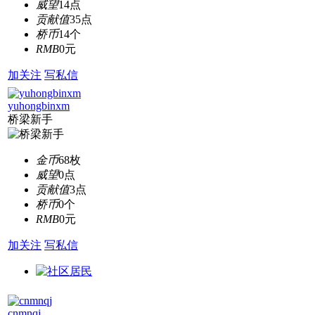
威望
14点
贡献值
35点
桥币
14个
RMB
0元
加关注
写私信
yuhongbinxm
桥梁新手
金币
68枚
威望
0点
贡献值
3点
桥币
0个
RMB
0元
加关注
写私信
cnmnqj