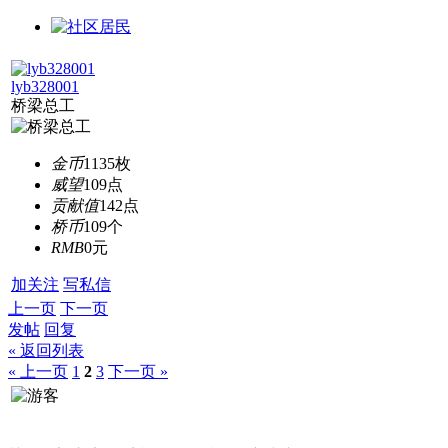
lyb328001
桥梁总工
金币
1135枚
威望
109点
贡献值
142点
桥币
109个
RMB
0元
加关注
写私信
上一页
下一页
发帖
回复
« 返回列表
« 上一页
1
2
3
下一页 »