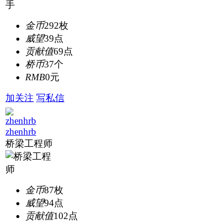
金币
292枚
威望
39点
贡献值
69点
桥币
37个
RMB
0元
加关注
写私信
zhenhrb
桥梁工程师
金币
87枚
威望
94点
贡献值
102点