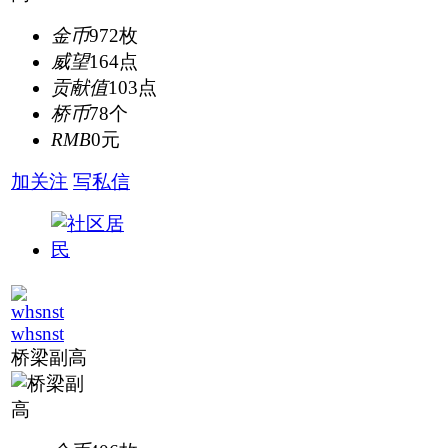
金币
972枚
威望
164点
贡献值
103点
桥币
78个
RMB
0元
加关注
写私信
whsnst
桥梁副高