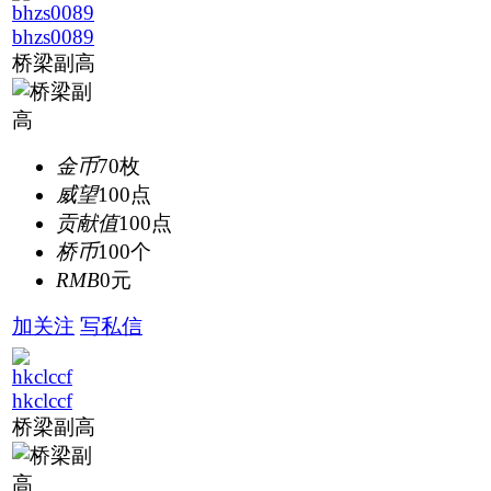
bhzs0089
桥梁副高
金币
70枚
威望
100点
贡献值
100点
桥币
100个
RMB
0元
加关注
写私信
hkclccf
桥梁副高