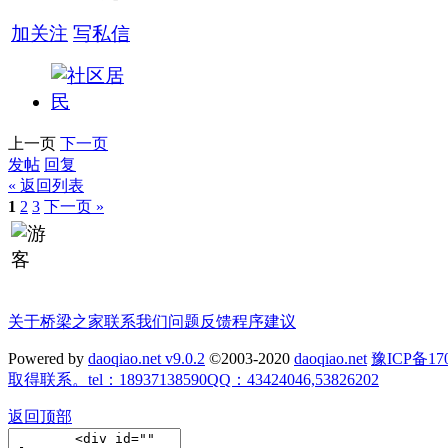
加关注
写私信
上一页
下一页
发帖
回复
« 返回列表
1
2
3
下一页 »
关于桥梁之家
联系我们
问题反馈
程序建议
Powered by
daoqiao.net v9.0.2
©2003-2020
daoqiao.net
豫ICP备
取得联系。tel：18937138590QQ：43424046,53826202
返回顶部