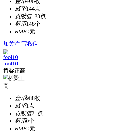
金币
406枚
威望
144点
贡献值
183点
桥币
148个
RMB
0元
加关注
写私信
fool10
桥梁正高
金币
988枚
威望
1点
贡献值
21点
桥币
0个
RMB
0元