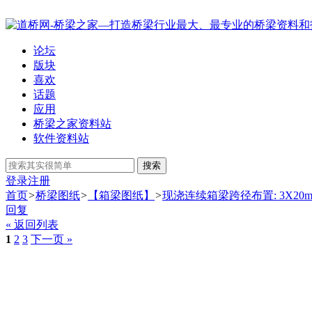
论坛
版块
喜欢
话题
应用
桥梁之家资料站
软件资料站
搜索
登录
注册
首页
>
桥梁图纸
>
【箱梁图纸】
>
现浇连续箱梁跨径布置: 3X20m+(25
回复
« 返回列表
1
2
3
下一页 »