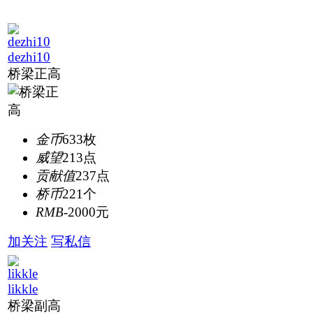
dezhi10
桥梁正高
金币
633枚
威望
213点
贡献值
237点
桥币
221个
RMB
-2000元
加关注
写私信
likkle
桥梁副高