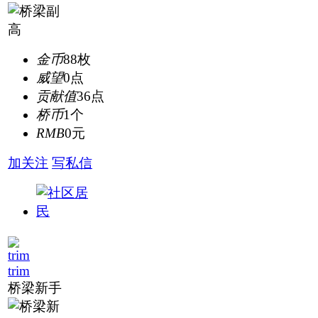
金币
88枚
威望
0点
贡献值
36点
桥币
1个
RMB
0元
加关注
写私信
trim
桥梁新手