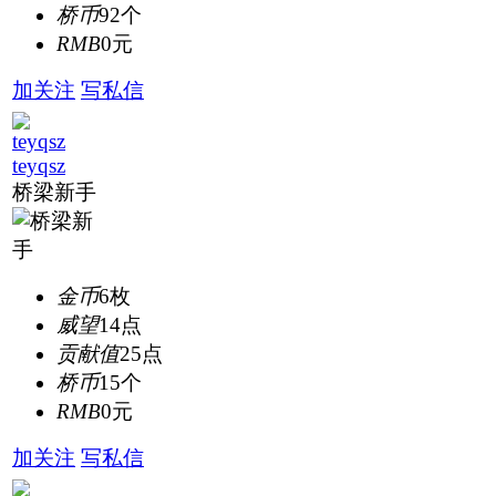
桥币
92个
RMB
0元
加关注
写私信
teyqsz
桥梁新手
金币
6枚
威望
14点
贡献值
25点
桥币
15个
RMB
0元
加关注
写私信