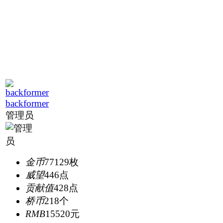
backformer
管理员
金币
77129枚
威望
446点
贡献值
428点
桥币
218个
RMB
15520元