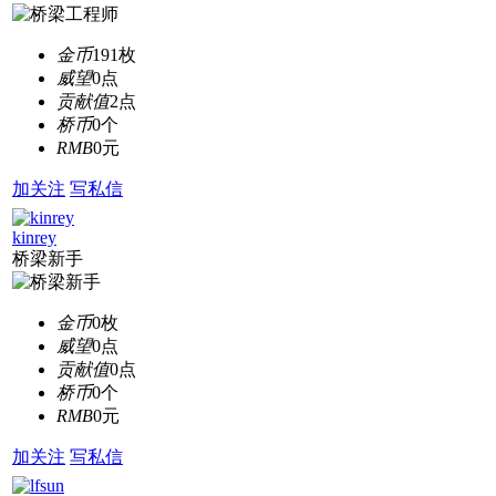
金币
191枚
威望
0点
贡献值
2点
桥币
0个
RMB
0元
加关注
写私信
kinrey
桥梁新手
金币
0枚
威望
0点
贡献值
0点
桥币
0个
RMB
0元
加关注
写私信