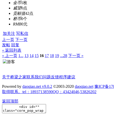
金币
1枚
威望
0点
贡献值
42点
桥币
0个
RMB
0元
加关注
写私信
上一页
下一页
发帖
回复
« 返回列表
« 上一页
1...
13
14
15
16
17
18
19
...28
下一页 »
关于桥梁之家
联系我们
问题反馈
程序建议
Powered by
daoqiao.net v9.0.2
©2003-2020
daoqiao.net
豫ICP备
取得联系。tel：18937138590QQ：43424046,53826202
返回顶部