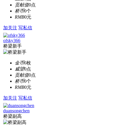
贡献值
0点
桥币
0个
RMB
0元
加关注
写私信
ofsky366
桥梁新手
金币
0枚
威望
0点
贡献值
0点
桥币
0个
RMB
0元
加关注
写私信
duansongchen
桥梁副高