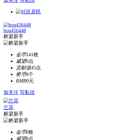
加关注
写私信
hou456448
桥梁新手
金币
141枚
威望
0点
贡献值
45点
桥币
0个
RMB
0元
加关注
写私信
兰花
桥梁新手
金币
0枚
威望
0点