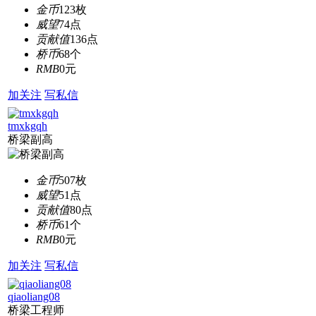
金币
123枚
威望
74点
贡献值
136点
桥币
68个
RMB
0元
加关注
写私信
tmxkgqh
桥梁副高
金币
507枚
威望
51点
贡献值
80点
桥币
61个
RMB
0元
加关注
写私信
qiaoliang08
桥梁工程师