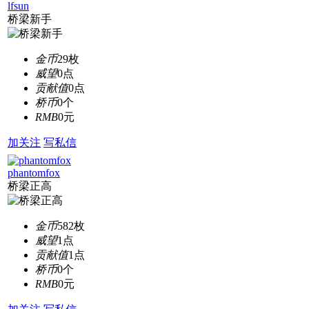
lfsun
桥梁新手
金币
29枚
威望
0点
贡献值
0点
桥币
0个
RMB
0元
加关注
写私信
phantomfox
桥梁正高
金币
582枚
威望
1点
贡献值
1点
桥币
0个
RMB
0元