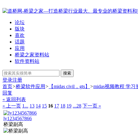
论坛
版块
喜欢
话题
应用
桥梁之家资料站
软件资料站
搜索
登录
注册
首页
>
桥梁软件应用
>
【midas civil，gts】
>
midas视频教程 学习
回复
« 返回列表
« 上一页
1...
13
14
15
16
17
18
19
...28
下一页 »
ly1234567866
桥梁副高