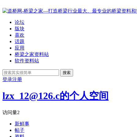
论坛
版块
喜欢
话题
应用
桥梁之家资料站
软件资料站
搜索
登录
注册
lzx_12@126.c的个人空间
访问量
2
新鲜事
帖子
资料