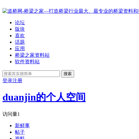
论坛
版块
喜欢
话题
应用
桥梁之家资料站
软件资料站
搜索
登录
注册
duanjin的个人空间
访问量
1
新鲜事
帖子
资料