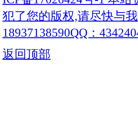
犯了您的版权,请尽快与我
18937138590QQ：4342404
返回顶部