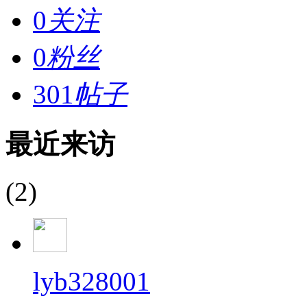
0
关注
0
粉丝
301
帖子
最近来访
(2)
lyb328001