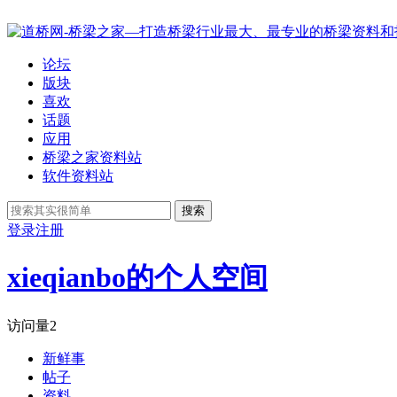
论坛
版块
喜欢
话题
应用
桥梁之家资料站
软件资料站
搜索
登录
注册
xieqianbo的个人空间
访问量
2
新鲜事
帖子
资料