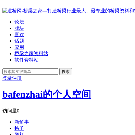
论坛
版块
喜欢
话题
应用
桥梁之家资料站
软件资料站
搜索
登录
注册
bafenzhai的个人空间
访问量
0
新鲜事
帖子
资料