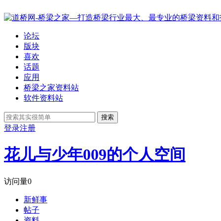
论坛
版块
喜欢
话题
应用
桥梁之家资料站
软件资料站
搜索
登录
注册
花儿与少年009的个人空间
访问量
0
新鲜事
帖子
资料