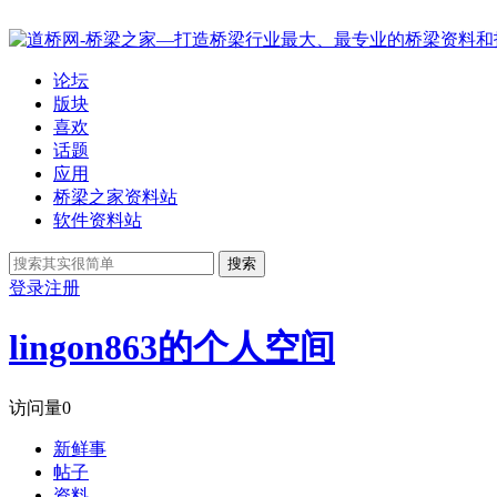
论坛
版块
喜欢
话题
应用
桥梁之家资料站
软件资料站
搜索
登录
注册
lingon863的个人空间
访问量
0
新鲜事
帖子
资料