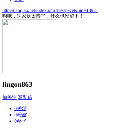
http://daoqiao.net/index.php?m=space&uid=13921
啊哦，这家伙太懒了，什么也没留下！
lingon863
加关注
写私信
0
关注
0
粉丝
0
帖子