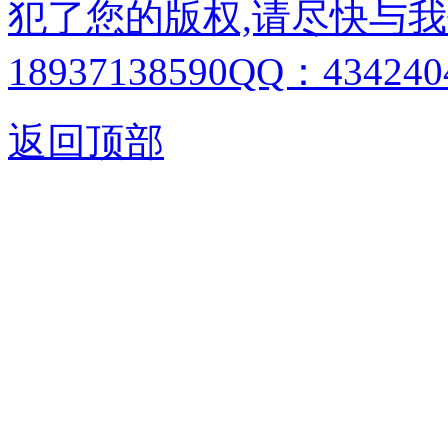
犯了您的版权,请尽快与我
18937138590QQ：4342404
返回顶部