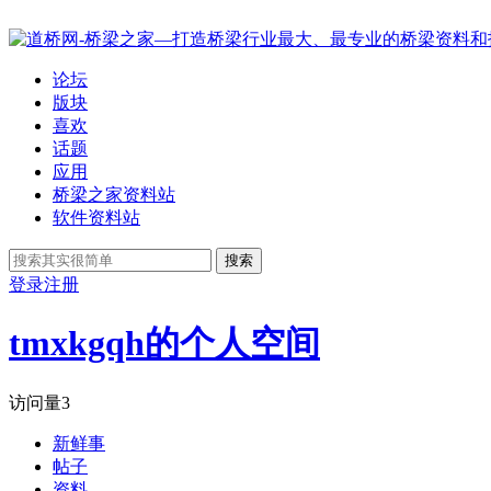
论坛
版块
喜欢
话题
应用
桥梁之家资料站
软件资料站
搜索
登录
注册
tmxkgqh的个人空间
访问量
3
新鲜事
帖子
资料