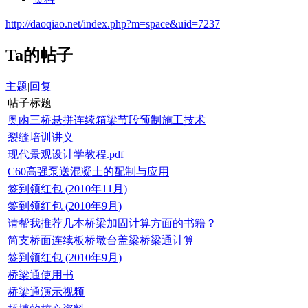
http://daoqiao.net/index.php?m=space&uid=7237
Ta的帖子
主题
|
回复
帖子标题
奥凼三桥悬拼连续箱梁节段预制施工技术
裂缝培训讲义
现代景观设计学教程.pdf
C60高强泵送混凝土的配制与应用
签到领红包 (2010年11月)
签到领红包 (2010年9月)
请帮我推荐几本桥梁加固计算方面的书籍？
简支桥面连续板桥墩台盖梁桥梁通计算
签到领红包 (2010年9月)
桥梁通使用书
桥梁通演示视频