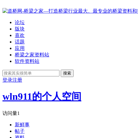
论坛
版块
喜欢
话题
应用
桥梁之家资料站
软件资料站
搜索
登录
注册
wln911的个人空间
访问量
1
新鲜事
帖子
资料