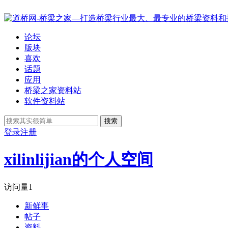
论坛
版块
喜欢
话题
应用
桥梁之家资料站
软件资料站
搜索
登录
注册
xilinlijian的个人空间
访问量
1
新鲜事
帖子
资料