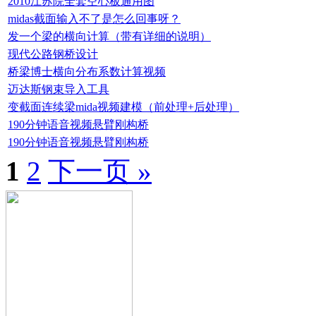
2010江苏院全套空心板通用图
midas截面输入不了是怎么回事呀？
发一个梁的横向计算（带有详细的说明）
现代公路钢桥设计
桥梁博士横向分布系数计算视频
迈达斯钢束导入工具
变截面连续梁mida视频建模（前处理+后处理）
190分钟语音视频悬臂刚构桥
190分钟语音视频悬臂刚构桥
1
2
下一页 »