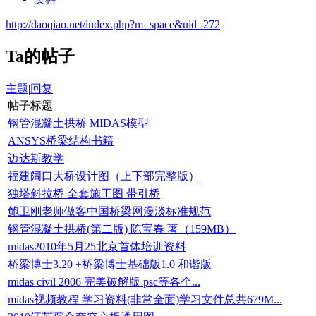
http://daoqiao.net/index.php?m=space&uid=272
Ta的帖子
主题
|
回复
帖子标题
钢管混凝土拱桥 MIDAS模型
ANSYS桥梁结构书籍
迈达斯教学
福建阔口大桥设计图（上下部完整版）
独塔斜拉桥 全套施工图 带引桥
鲍卫刚老师做客中国桥梁网漫淡标准规范
钢管混凝土拱桥(第二版) 陈宝春 著（159MB）
midas2010年5月25北京首体培训资料
桥梁博士3.20 +桥梁博士基础版1.0 和谐版
midas civil 2006 完美破解版 psc等各个...
midas视频教程 学习资料(非常全面)学习文件总共679M...