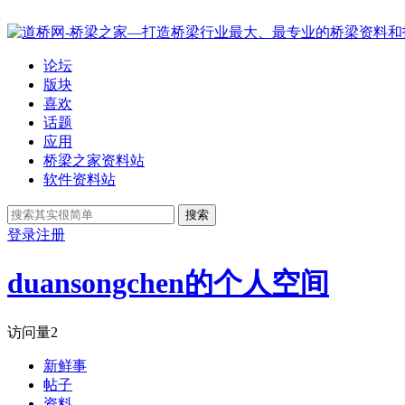
论坛
版块
喜欢
话题
应用
桥梁之家资料站
软件资料站
搜索
登录
注册
duansongchen的个人空间
访问量
2
新鲜事
帖子
资料