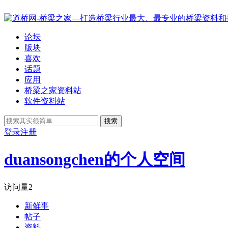
论坛
版块
喜欢
话题
应用
桥梁之家资料站
软件资料站
搜索
登录
注册
duansongchen的个人空间
访问量
2
新鲜事
帖子
资料