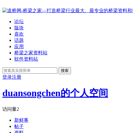
论坛
版块
喜欢
话题
应用
桥梁之家资料站
软件资料站
搜索
登录
注册
duansongchen的个人空间
访问量
2
新鲜事
帖子
资料