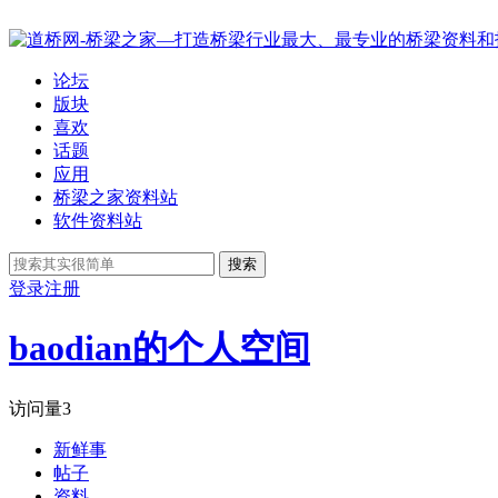
论坛
版块
喜欢
话题
应用
桥梁之家资料站
软件资料站
搜索
登录
注册
baodian的个人空间
访问量
3
新鲜事
帖子
资料