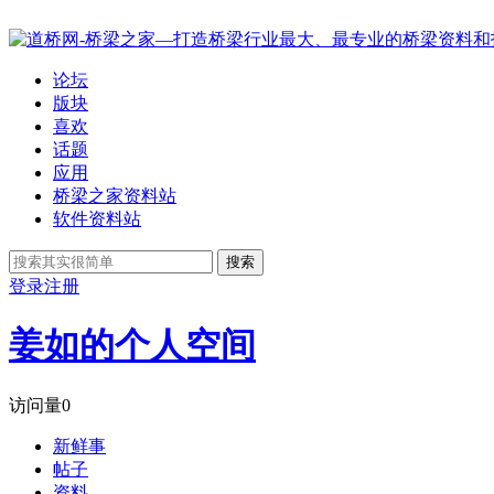
论坛
版块
喜欢
话题
应用
桥梁之家资料站
软件资料站
搜索
登录
注册
姜如的个人空间
访问量
0
新鲜事
帖子
资料