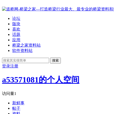
论坛
版块
喜欢
话题
应用
桥梁之家资料站
软件资料站
搜索
登录
注册
a53571081的个人空间
访问量
1
新鲜事
帖子
资料