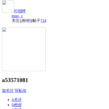
打招呼
tmgc_c
关注
1
|
粉丝
9
|
帖子
724
a53571081
加关注
写私信
4
关注
0
粉丝