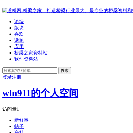
论坛
版块
喜欢
话题
应用
桥梁之家资料站
软件资料站
搜索
登录
注册
wln911的个人空间
访问量
1
新鲜事
帖子
资料