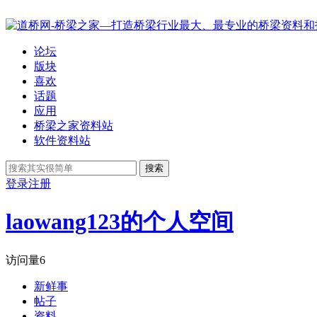
论坛
版块
喜欢
话题
应用
桥梁之家资料站
软件资料站
搜索
登录
注册
laowang123的个人空间
访问量
6
新鲜事
帖子
资料