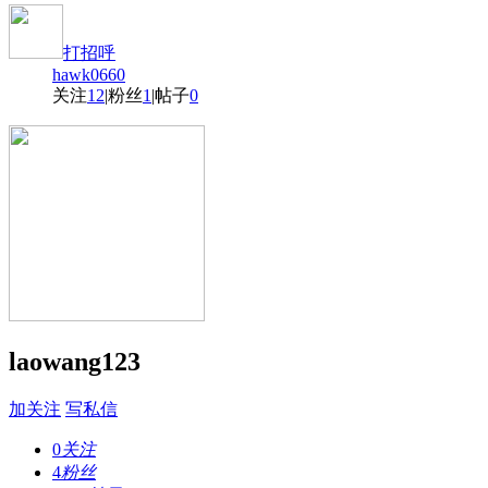
打招呼
hawk0660
关注
12
|
粉丝
1
|
帖子
0
laowang123
加关注
写私信
0
关注
4
粉丝