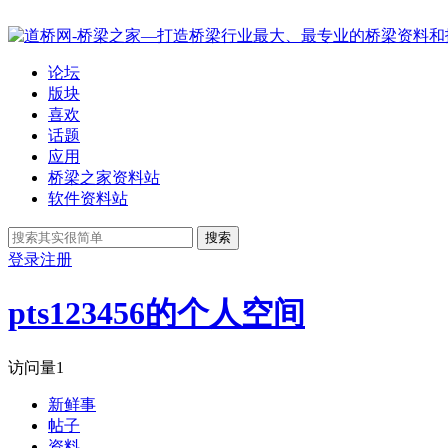
论坛
版块
喜欢
话题
应用
桥梁之家资料站
软件资料站
搜索
登录
注册
pts123456的个人空间
访问量
1
新鲜事
帖子
资料