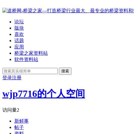
论坛
版块
喜欢
话题
应用
桥梁之家资料站
软件资料站
搜索
登录
注册
wjp7716的个人空间
访问量
2
新鲜事
帖子
资料