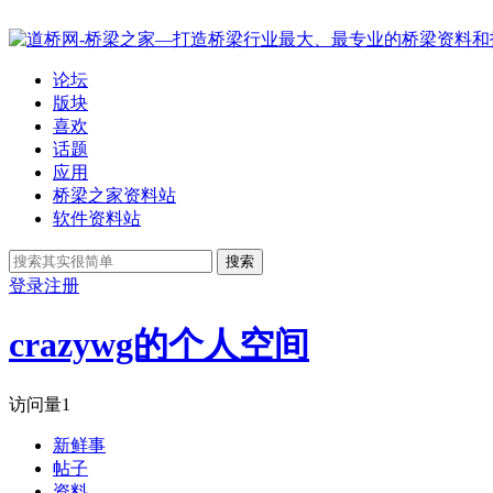
论坛
版块
喜欢
话题
应用
桥梁之家资料站
软件资料站
搜索
登录
注册
crazywg的个人空间
访问量
1
新鲜事
帖子
资料