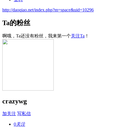
http://daoqiao.net/index.php?m=space&uid=10296
Ta的粉丝
啊哦，Ta还没有粉丝，我来第一个
关注Ta
！
crazywg
加关注
写私信
0
关注