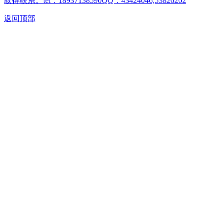
取得联系。tel：18937138590QQ：43424046,53826202
返回顶部