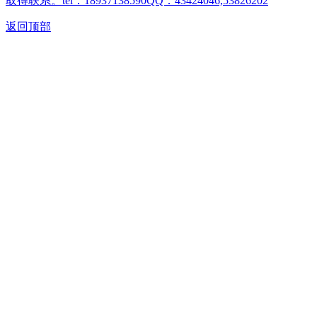
取得联系。tel：18937138590QQ：43424046,53826202
返回顶部