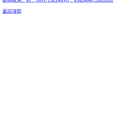
取得联系。tel：18937138590QQ：43424046,53826202
返回顶部