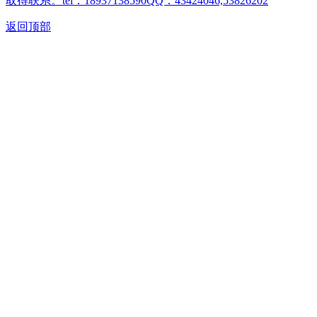
取得联系。tel：18937138590QQ：43424046,53826202
返回顶部