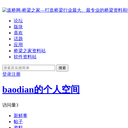
论坛
版块
喜欢
话题
应用
桥梁之家资料站
软件资料站
搜索
登录
注册
baodian的个人空间
访问量
3
新鲜事
帖子
资料