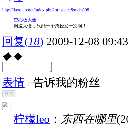
http://daoqiao.net/index.php?m=space&uid=808
空心板大全
网速太慢，只能一个跨径发一次啊！
回复
(
18
)
2009-12-08 09:4
◆
◆
表情
告诉我的粉丝
提 交
柠檬leo
：
东西在哪里
(2