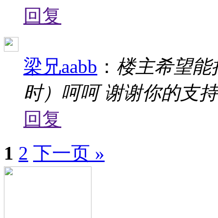
回复
梁兄aabb
：
楼主希望能
时）呵呵 谢谢你的支
回复
1
2
下一页 »