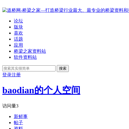
论坛
版块
喜欢
话题
应用
桥梁之家资料站
软件资料站
搜索
登录
注册
baodian的个人空间
访问量
3
新鲜事
帖子
资料