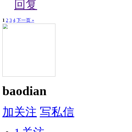
回复
1
2
3
4
下一页 »
baodian
加关注
写私信