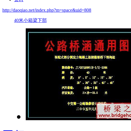
http://daoqiao.net/index.php?m=space&uid=808
40米小箱梁下部