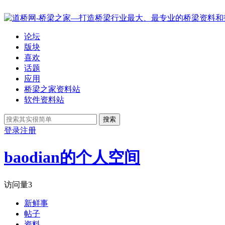
论坛
版块
喜欢
话题
应用
桥梁之家资料站
软件资料站
搜索
登录
注册
baodian的个人空间
访问量
3
新鲜事
帖子
资料